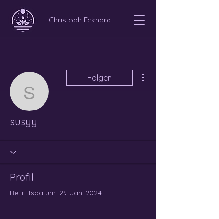
Christoph Eckhardt
Weitere Optionen
Folgen
susyy
susyy
Profil
Beitrittsdatum: 29. Jan. 2024