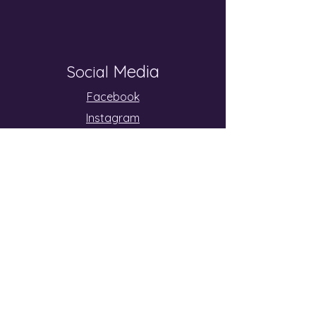
Media
Social
Facebook
Instagram
Youtube
Sende mir eine Nachricht
und ich melde mich so schnell wie
möglich.
E-Mail-Adresse