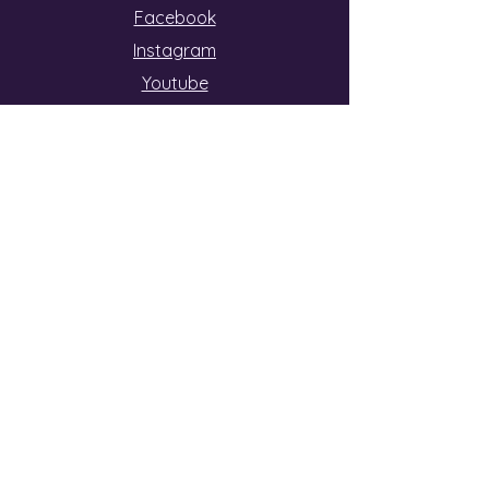
Facebook
Instagram
Youtube
Sende mir eine Nachricht
und ich melde mich so schnell wie
möglich.
E-Mail-Adresse
Betreff